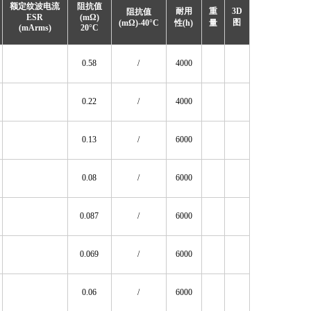
额定纹波电流
阻抗值
耐用
重
3D
阻抗值
ESR
(mΩ)
图
(mΩ)-40°C
性(h)
量
(mArms)
20°C
0.58
/
4000
0.22
/
4000
0.13
/
6000
0.08
/
6000
0.087
/
6000
0.069
/
6000
0.06
/
6000