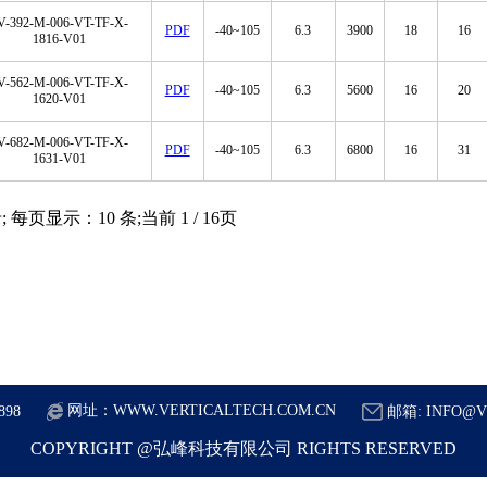
V-392-M-006-VT-TF-X-
PDF
-40~105
6.3
3900
18
16
1816-V01
V-562-M-006-VT-TF-X-
PDF
-40~105
6.3
5600
16
20
1620-V01
V-682-M-006-VT-TF-X-
PDF
-40~105
6.3
6800
16
31
1631-V01
每页显示：10 条;当前 1 / 16页
网址：
WWW.VERTICALTECH.COM.CN
898
邮箱:
INFO@V
COPYRIGHT @弘峰科技有限公司 RIGHTS RESERVED