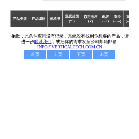
VL系列贴片铝电解电容器
(5000小时长寿命品)
温度范围
额定电压
电容
直径
高度
VE系列贴片铝电解电容器
产品类型
产品编码
规格书
(℃)
(V)
(uF)
(mm)
(mm)
(低阻抗品)
SS系列贴片铝电解电容器
抱歉，此条件查询没有记录，系统没有找到你想要的产品，请
(小型品)
进一步
联系我们
，或把你的需求发至公司邮箱邮箱:
INFO@VERTICALTECH.COM.CN
SC系列贴片铝电解电容器
首页
上页
下页
末页
(低漏电品)
KH系列贴片铝电解电容器
(高可靠性)
HU系列贴片铝电解电容器
(高压长寿命品)
FZ系列贴片铝电解电容器
(长寿命极低阻抗品)
CN系列贴片铝电解电容器
(双极性品)
CK系列贴片铝电解电容器